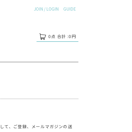
JOIN / LOGIN
GUIDE
0
点 合計 :
0
円
まして、ご登録、メールマガジンの送