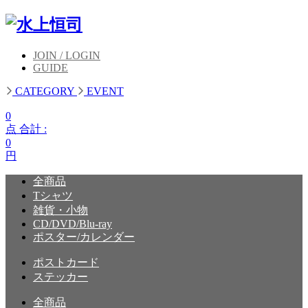
JOIN / LOGIN
GUIDE
CATEGORY
EVENT
0
点 合計 :
0
円
全商品
Tシャツ
雑貨・小物
CD/DVD/Blu-ray
ポスター/カレンダー
ポストカード
ステッカー
全商品