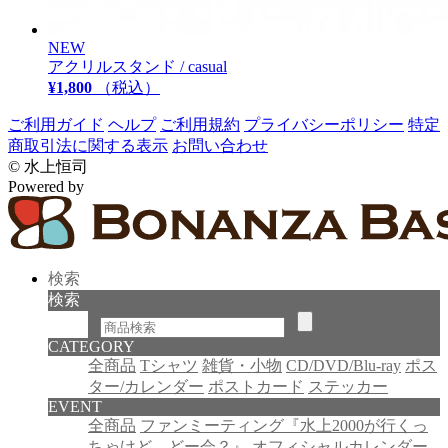
NEW
アクリルスタンド / casual
¥1,800
（税込）
ご利用ガイド
ヘルプ
ご利用規約
プライバシーポリシー
特定
商取引法に関する表示
お問い合わせ
© 水上恒司
Powered by
検索
検索
CATEGORY
全商品
Tシャツ
雑貨・小物
CD/DVD/Blu-ray
ポス
ター/カレンダー
ポストカード
ステッカー
EVENT
全商品
ファンミーティング『水上2000が行くっ
ちゃけど、どー会？』
オフィシャルカレンダー