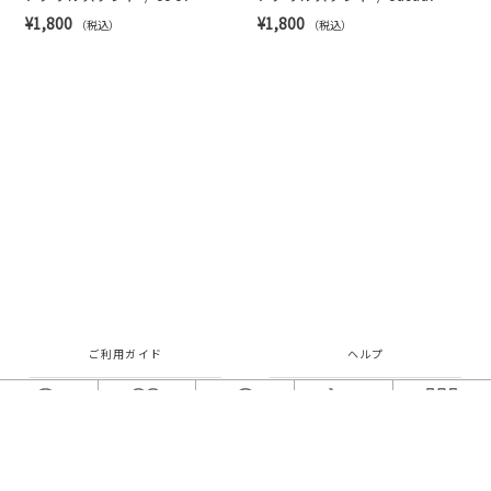
¥1,800
¥1,800
（税込）
（税込）
ご利用ガイド
ヘルプ
ご利用規約
プライバシーポリシー
検索
お気に入り
ログイン
カート
メニュー
特定商取引法に関する表示
お問い合わせ