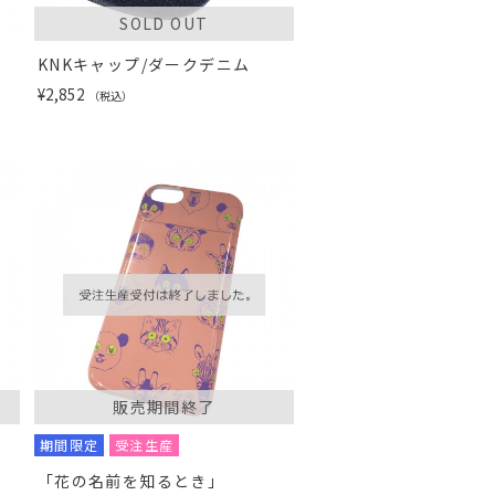
SOLD OUT
チ
KNKキャップ/ダークデニム
¥2,852
（税込）
販売期間終了
期間限定
受注生産
「花の名前を知るとき」