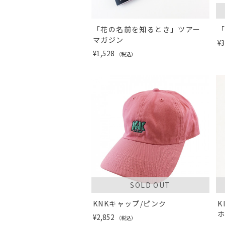
「花の名前を知るとき」ツアー
マガジン
¥3
¥1,528
（税込）
SOLD OUT
KNKキャップ/ピンク
K
¥2,852
（税込）