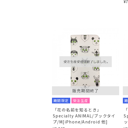
¥
販売期間終了
期間限定
受注生産
「花の名前を知るとき」
Specialty ANIMAL/ブックタイ
S
プ/M[iPhone/Android 他]
ッ
他