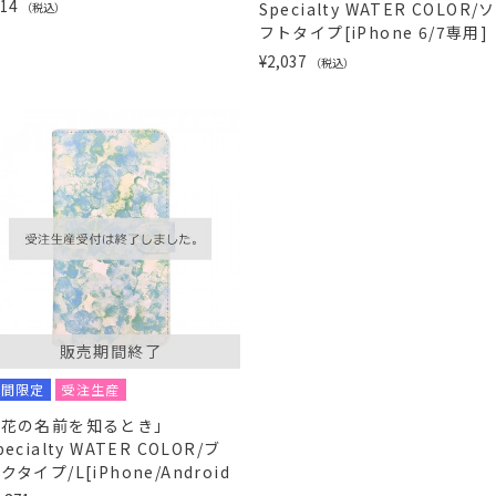
714
Specialty WATER COLOR/ソ
（税込）
フトタイプ[iPhone 6/7専用]
¥2,037
（税込）
販売期間終了
期間限定
受注生産
「花の名前を知るとき」
pecialty WATER COLOR/ブ
クタイプ/L[iPhone/Android
]