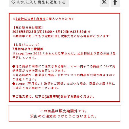
お気に入り商品に追加する
※
1会計につき4点まで
ご購入いただけます
【先行販売受付期間】
2026年5月25日(月)18:00～6月10日(水)23:59まで
※期間中であっても予定数に達し次第完売となる場合がございます
【お届けについて】
7月初旬より出荷開始
※Zepp Tour 2026「ふぁんとむ♥らんど」公演初日より前のお届けを
予定しています。
●他の商品と同時にご注文される際は、カート内全ての商品について発
送準備ができ次第の出荷となります。
※発送時期が一番最後の商品に合わせて全ての商品が出荷されますので
ご注意ください。
●atone（翌月払い）決済をご選択いただいた場合、商品のお届け前に
ご請求となる場合がございます。
▼ご注文前に、以下の[注意事項]を必ずお読みください。
この商品は販売期間外です。
沢山のご注文ありがとうございました。