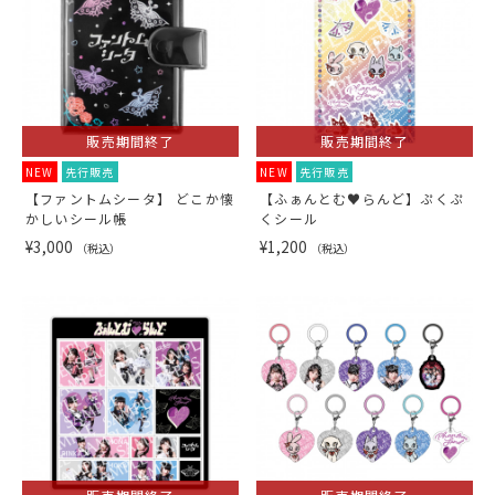
販売期間終了
販売期間終了
NEW
先行販売
NEW
先行販売
【ファントムシータ】 どこか懐
【ふぁんとむ♥らんど】ぷくぷ
かしいシール帳
くシール
¥3,000
¥1,200
（税込）
（税込）