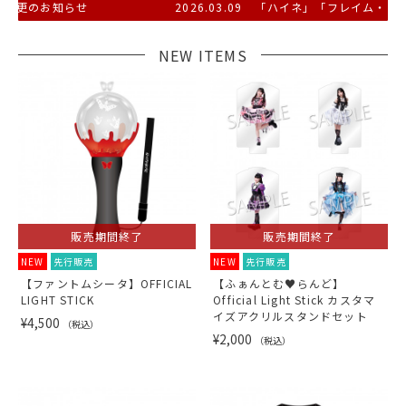
2025.07.30
2026.03.09
ご登録メールアドレスに関する重要なお知らせ
「ハイネ」「フレイム・メドゥーサ」オフィシャルグッ
NEW ITEMS
販売期間終了
販売期間終了
NEW
先行販売
NEW
先行販売
【ファントムシータ】OFFICIAL
【ふぁんとむ♥らんど】
LIGHT STICK
Official Light Stick カスタマ
イズアクリルスタンドセット
¥4,500
（税込）
¥2,000
（税込）