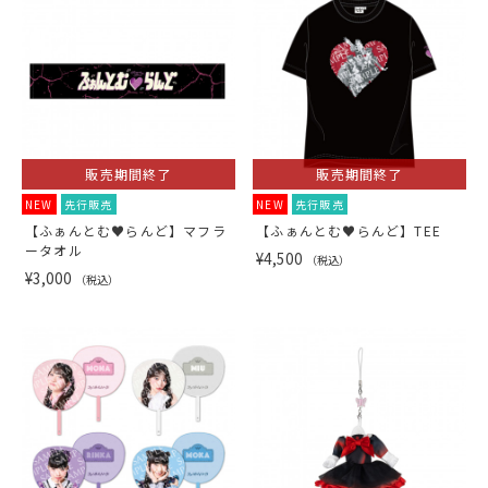
販売期間終了
販売期間終了
NEW
先行販売
NEW
先行販売
【ふぁんとむ♥らんど】マフラ
【ふぁんとむ♥らんど】TEE
ータオル
¥4,500
（税込）
¥3,000
（税込）