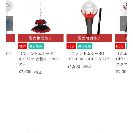
了
販売期間終了
販売期間終了
販
NEW
先行販売
NEW
先行販売
NEW
先
らんど】
【ファントムシータ】
【ファントムシータ】
【ふぁん
キミバツ 衣装キーホル
OFFICIAL LIGHT STICK
Official
ダー
スタマイ
¥4,500
（税込）
ンドセッ
¥2,800
¥2,000
（税込）
（