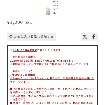
¥1,200
（税込）
お気に入り商品に追加する
※
1会計につき4点まで
ご購入いただけます
【先行販売受付期間】
2026年5月25日(月)18:00～6月10日(水)23:59まで
※期間中であっても予定数に達し次第完売となる場合がございます
【お届けについて】
7月初旬より出荷開始
※Zepp Tour 2026「ふぁんとむ♥らんど」公演初日より前のお届けを
予定しています。
●他の商品と同時にご注文される際は、カート内全ての商品について発
送準備ができ次第の出荷となります。
※発送時期が一番最後の商品に合わせて全ての商品が出荷されますので
ご注意ください。
●atone（翌月払い）決済をご選択いただいた場合、商品のお届け前に