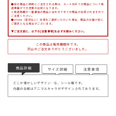
●他の商品と同時にご注文される際は、カート内全ての商品について発
送準備ができ次第の出荷となります。
※発送時期が一番最後の商品に合わせて全ての商品が出荷されますので
ご注意ください。
●atone（翌月払い）決済をご選択いただいた場合、商品のお届け前に
ご請求となる場合がございます。
▼ご注文前に、以下の[注意事項]を必ずお読みください。
この商品は販売期間外です。
沢山のご注文ありがとうございました。
商品詳細
サイズ詳細
注意事項
どこか懐かしいデザイン…な、シール帳です。
内面の台紙はアニマルキャラがデザインされております。