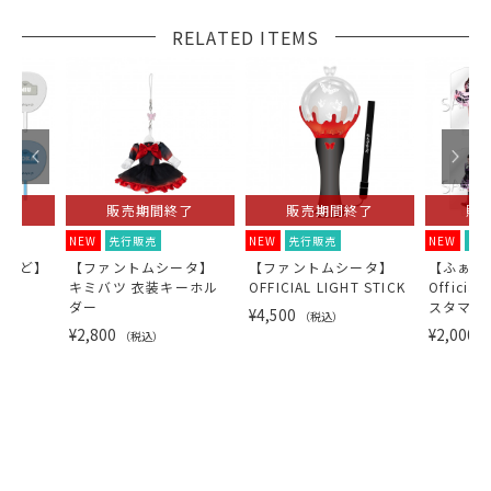
RELATED ITEMS
了
販売期間終了
販売期間終了
販
NEW
先行販売
NEW
先行販売
NEW
先
らんど】
【ファントムシータ】
【ファントムシータ】
【ふぁん
キミバツ 衣装キーホル
OFFICIAL LIGHT STICK
Official
ダー
スタマイ
¥4,500
（税込）
ンドセッ
¥2,800
¥2,000
（税込）
（