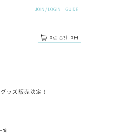
JOIN / LOGIN
GUIDE
0
点 合計 :
0
円
ィシャルグッズ販売決定！