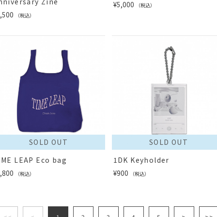
nniversary Zine
¥5,000
（税込）
,500
（税込）
SOLD OUT
SOLD OUT
IME LEAP Eco bag
1DK Keyholder
,800
¥900
（税込）
（税込）
<<
<
1
2
3
4
5
>
>>