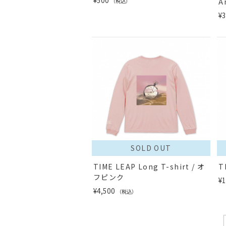
¥500
A
（税込）
¥3
SOLD OUT
TIME LEAP Long T-shirt / オ
T
フピンク
¥1
¥4,500
（税込）