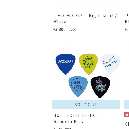
「FLY FLY FLY」 Big T-shirt /
「
White
B
¥3,800
¥3
（税込）
SOLD OUT
BUTTERFLY EFFECT
Random Pick
C