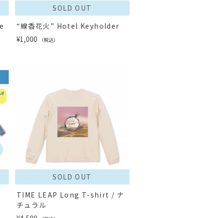
SOLD OUT
e
“線香花火” Hotel Keyholder
¥1,000
（税込）
SOLD OUT
TIME LEAP Long T-shirt / ナ
チュラル