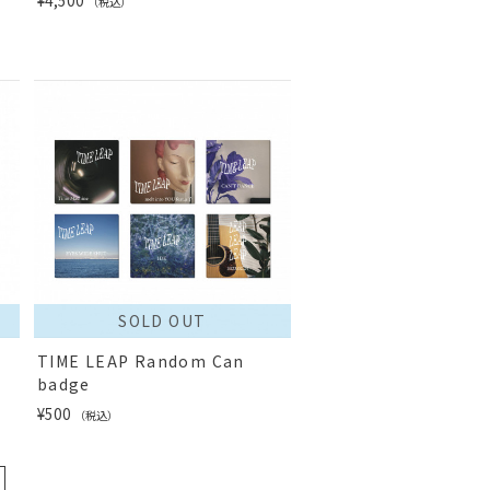
¥4,500
（税込）
SOLD OUT
TIME LEAP Random Can
badge
¥500
（税込）