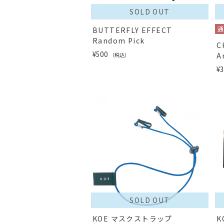
SOLD OUT
BUTTERFLY EFFECT
Random Pick
C
¥500
A
（税込）
¥3
SOLD OUT
KOE マスクストラップ
K