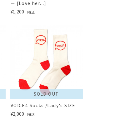
ー [Love her...]
¥1,200
（税込）
SOLD OUT
VOICE4 Socks /Lady's SIZE
¥2,000
（税込）