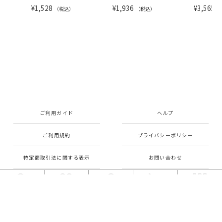
¥1,528
¥1,936
¥3,565
（税込）
（税込）
（
ご利用ガイド
ヘルプ
ご利用規約
プライバシーポリシー
特定商取引法に関する表示
お問い合わせ
Copyright© Kinokoteikoku All rights reserved.
検索
お気に入り
ログイン
カート
メニュー
Powered by