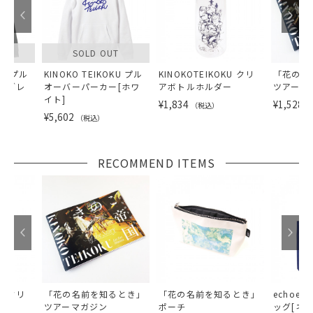
T
SOLD OUT
KU プル
KINOKO TEIKOKU プル
KINOKOTEIKOKU クリ
「花の名
[グレ
オーバーパーカー[ホワ
アボトルホルダー
ツアーマ
イト]
¥1,834
¥1,528
（税込）
（
¥5,602
（税込）
RECOMMEND ITEMS
KU クリ
「花の名前を知るとき」
「花の名前を知るとき」
echoes
ー
ツアーマガジン
ポーチ
ッグ[ネイ