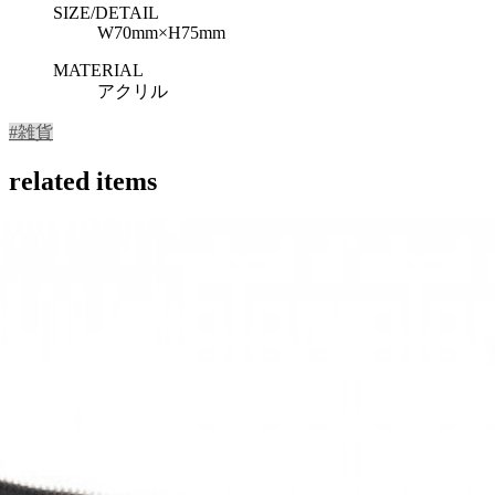
SIZE/DETAIL
W70mm×H75mm
MATERIAL
アクリル
#雑貨
related items