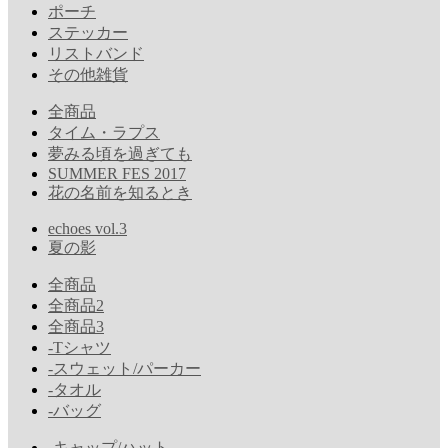
ポーチ
ステッカー
リストバンド
その他雑貨
全商品
タイム・ラプス
夢みる頃を過ぎても
SUMMER FES 2017
花の名前を知るとき
echoes vol.3
夏の影
全商品
全商品2
全商品3
-Tシャツ
-スウェット/パーカー
-タオル
-バッグ
-キャップ/ハット