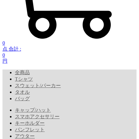
0
点 合計 :
0
円
全商品
Tシャツ
スウェット/パーカー
タオル
バッグ
キャップ/ハット
スマホアクセサリー
キーホルダー
パンフレット
アウター