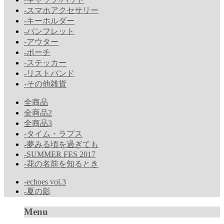
-スマホアクセサリー
-キーホルダー
-パンフレット
-アウター
-ポーチ
-ステッカー
-リストバンド
-その他雑貨
全商品
全商品2
全商品3
-タイム・ラプス
-夢みる頃を過ぎても
-SUMMER FES 2017
-花の名前を知るとき
-echoes vol.3
-夏の影
Menu