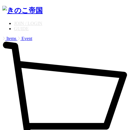
JOIN / LOGIN
GUIDE
Items
Event