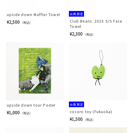
会員限定
upside down Muffler Towel
Club Beans. 2025 S/S Face
¥2,500
（税込）
Towel
¥2,300
（税込）
会員限定
upside down tour Poster
cocoro toy (Fukuoka)
¥1,000
（税込）
¥1,500
（税込）