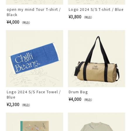
open my mind Tour T-shirt /
Logo 2024 S/S T-shirt / Blue
Black
¥3,800
（税込）
¥4,000
（税込）
Logo 2024 S/S Face Towel /
Drum Bag
Blue
¥4,000
（税込）
¥2,300
（税込）