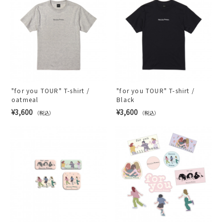
"for you TOUR" T-shirt /
"for you TOUR" T-shirt /
oatmeal
Black
¥3,600
¥3,600
（税込）
（税込）