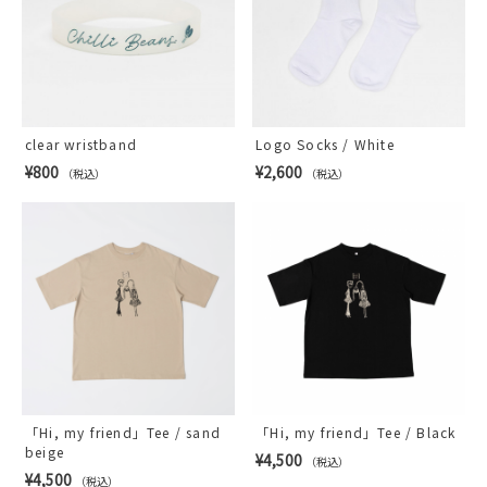
clear wristband
Logo Socks / White
¥800
¥2,600
（税込）
（税込）
「Hi, my friend」Tee / sand
「Hi, my friend」Tee / Black
beige
¥4,500
（税込）
¥4,500
（税込）