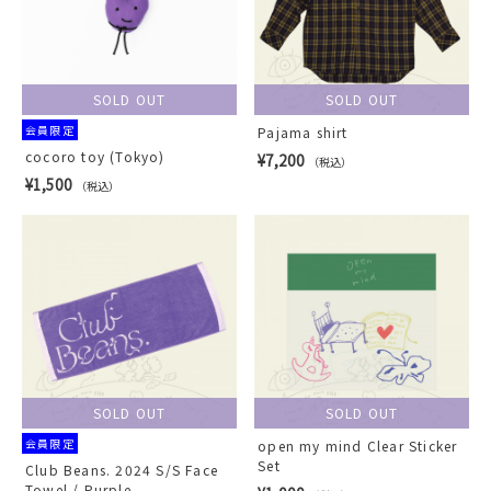
SOLD OUT
SOLD OUT
会員限定
Pajama shirt
cocoro toy (Tokyo)
¥7,200
（税込）
¥1,500
（税込）
SOLD OUT
SOLD OUT
会員限定
open my mind Clear Sticker
Set
Club Beans. 2024 S/S Face
Towel / Purple