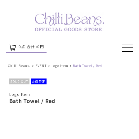
0
点 合計 :
0
円
Chilli Beans.
EVENT
Logo Item
Bath Towel / Red
SOLD OUT
会員限定
Logo Item
Bath Towel / Red