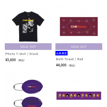
SOLD OUT
SOLD OUT
会員限定
Photo T-shirt / black
Bath Towel / Red
¥3,600
（税込）
¥4,000
（税込）