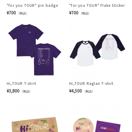
"for you TOUR" pin badge
"for you TOUR" Flake Sticker
¥700
¥700
（税込）
（税込）
Hi,TOUR T-shirt
Hi,TOUR Raglan T-shirt
¥3,800
¥4,500
（税込）
（税込）