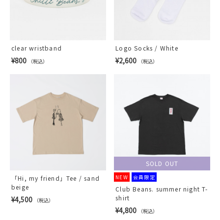
clear wristband
Logo Socks / White
¥800
¥2,600
（税込）
（税込）
SOLD OUT
NEW
会員限定
「Hi, my friend」Tee / sand
beige
Club Beans. summer night T-
shirt
¥4,500
（税込）
¥4,800
（税込）