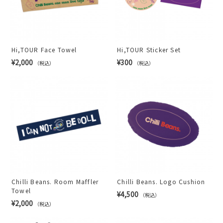
Hi,TOUR Face Towel
Hi,TOUR Sticker Set
¥2,000
¥300
（税込）
（税込）
Chilli Beans. Room Maffler
Chilli Beans. Logo Cushion
Towel
¥4,500
（税込）
¥2,000
（税込）