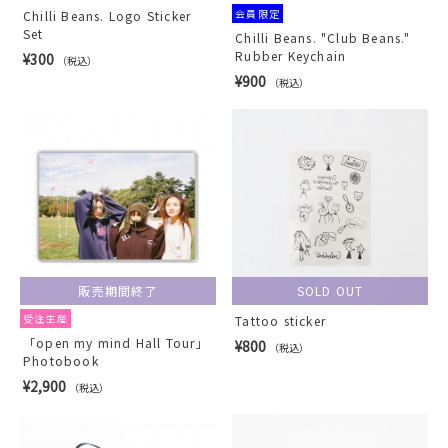
会員限定
Chilli Beans. Logo Sticker
Set
Chilli Beans. "Club Beans."
Rubber Keychain
¥300
（税込）
¥900
（税込）
販売期間終了
SOLD OUT
受注生産
Tattoo sticker
「open my mind Hall Tour」
¥800
（税込）
Photobook
¥2,900
（税込）