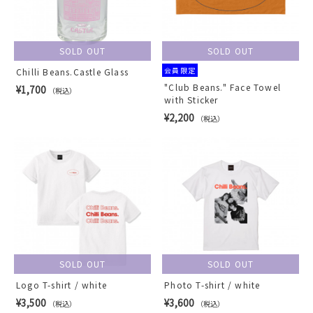
SOLD OUT
SOLD OUT
会員限定
Chilli Beans.Castle Glass
"Club Beans." Face Towel
¥1,700
（税込）
with Sticker
¥2,200
（税込）
SOLD OUT
SOLD OUT
Logo T-shirt / white
Photo T-shirt / white
¥3,500
¥3,600
（税込）
（税込）