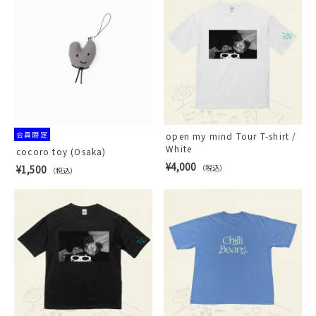
会員限定
open my mind Tour T-shirt /
White
cocoro toy (Osaka)
¥4,000
¥1,500
（税込）
（税込）