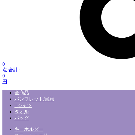
0
点 合計 :
0
円
全商品
パンフレット/書籍
Tシャツ
タオル
バッグ
キーホルダー