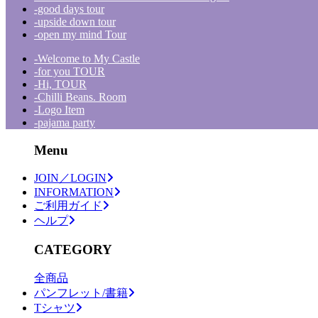
-good days tour
-upside down tour
-open my mind Tour
-Welcome to My Castle
-for you TOUR
-Hi, TOUR
-Chilli Beans. Room
-Logo Item
-pajama party
Menu
JOIN／LOGIN
INFORMATION
ご利用ガイド
ヘルプ
CATEGORY
全商品
パンフレット/書籍
Tシャツ