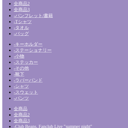
全商品2
全商品3
-パンフレット/書籍
-Tシャツ
-タオル
-バッグ
-キーホルダー
-ステーショナリー
-小物
-ステッカー
-その他
-靴下
-ラバーバンド
-シャツ
-スウェット
-パンツ
全商品
全商品2
全商品3
-Club Beans. Fanclub Live "summer night"