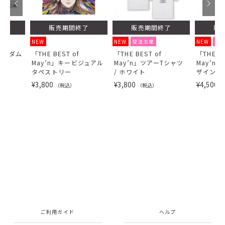
了
販売期間終了
販売期間終了
販
NEW
NEW
受注生産
NEW
受
ランダム
「THE BEST of
「THE BEST of
「THE BE
May’n」キービジュアル
May’n」ツアーTシャツ
May’n」
タペストリー
/ ホワイト
ザインT
¥3,800
¥3,800
¥4,500
（税込）
（税込）
（
ご利用ガイド
ヘルプ