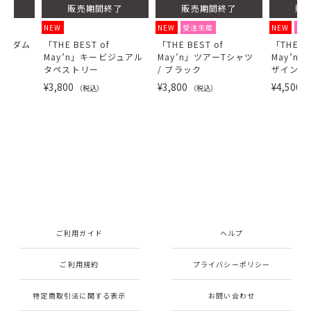
了
販売期間終了
販売期間終了
販
NEW
NEW
受注生産
NEW
受
ランダム
「THE BEST of
「THE BEST of
「THE BE
May’n」キービジュアル
May’n」ツアーTシャツ
May’n」
タペストリー
/ ブラック
ザインT
¥3,800
¥3,800
¥4,500
（税込）
（税込）
（
ご利用ガイド
ヘルプ
ご利用規約
プライバシーポリシー
特定商取引法に関する表示
お問い合わせ